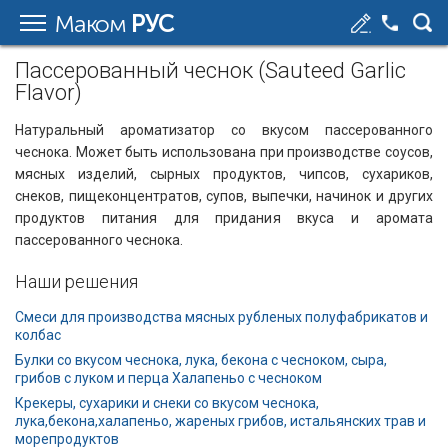
Маком
РУС
Пассерованный чеснок (Sauteed Garlic
Flavor)
Натуральный ароматизатор со вкусом пассерованного
чеснока. Может быть использована при производстве соусов,
мясных изделий, сырных продуктов, чипсов, сухариков,
снеков, пищеконцентратов, супов, выпечки, начинок и других
продуктов питания для придания вкуса и аромата
пассерованного чеснока.
Наши решения
Смеси для производства мясных рубленых полуфабрикатов и
колбас
Булки со вкусом чеснока, лука, бекона с чесноком, сыра,
грибов с луком и перца Халапеньо с чесноком
Крекеры, сухарики и снеки со вкусом чеснока,
лука,бекона,халапеньо, жареных грибов, истальянских трав и
морепродуктов