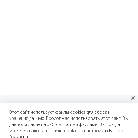
Почему стоит выбрать нас?
Этот сайт использует файлы cookies для сбора и
хранения данных. Продолжая использовать этот сайт, Вы
Мы помогаем нашим клиентам создавать новые вкусы и
улучшать выпускаемые продукты
даете согласие на работу с этими файлами. Вы всегда
можете отключить файлы cookies в настройках Вашего
браузера.