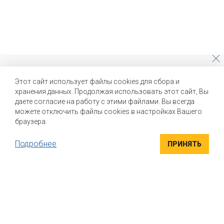
Почему стоит выбрать нас?
Этот сайт использует файлы cookies для сбора и
хранения данных. Продолжая использовать этот сайт, Вы
Мы помогаем нашим клиентам создавать новые вкусы и
улучшать выпускаемые продукты
даете согласие на работу с этими файлами. Вы всегда
можете отключить файлы cookies в настройках Вашего
браузера.
Подробнее
ПРИНЯТЬ
ВЫСОКОКАЧЕСТВЕННЫЕ ИНГРЕДИЕНТЫ
Компания "Маком РУС" поставляет высококачественные
натуральные вкусоароматические ингредиенты для пищевой
промышленности. Вся продукция сертифицирована