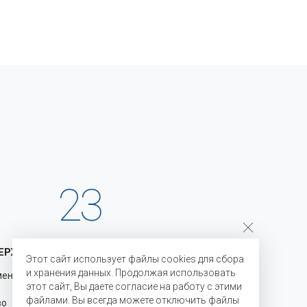
23
ЕРЖКА
ГОДА НА РЫНКЕ
Этот сайт использует файлы cookies для сбора
и хранения данных. Продолжая использовать
менению
С 2003 года мы являемся
этот сайт, Вы даете согласие на работу с этими
официальными представителями
файлами. Вы всегда можете отключить файлы
во для
производителей на территории