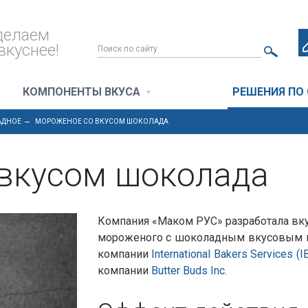
делаем
вкуснее!
КОМПОНЕНТЫ ВКУСА
РЕШЕНИЯ ПО
АДНОЕ
МОРОЖЕНОЕ СО ВКУСОМ ШОКОЛАДА
вкусом шоколада
Компания «Маком РУС» разработала вк
мороженого с шоколадным вкусовым п
компании
International Bakers Services (I
компании
Butter Buds Inc.