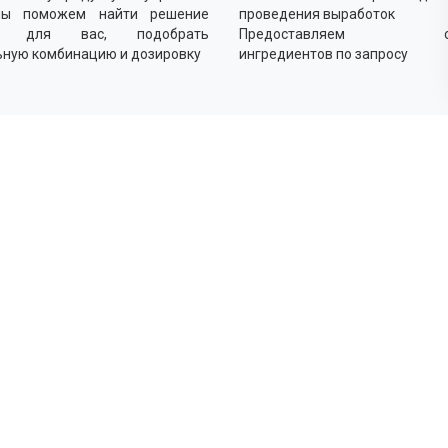
мы поможем найти решение
проведения выработок
о для вас, подобрать
Предоставляем об
ьную комбинацию и дозировку
ингредиентов по запросу
Как
Выясн
Подби
оптим
Прово
реком