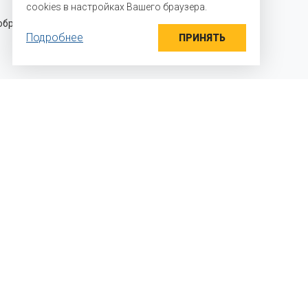
cookies в настройках Вашего браузера.
Российской Федерации и стран
разцы
Таможенного союза и осуществляем
Подробнее
прямые поставки ингредиентов
ПРИНЯТЬ
 мы работаем?
яем детали задачи
раем необходимый вкусовой профиль и
альную дозировку
дим выработки, дегустации, и выдаем
ендации по конкретному решению