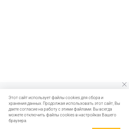
Почему стоит выбрать нас?
Этот сайт использует файлы cookies для сбора и
хранения данных. Продолжая использовать этот сайт, Вы
Мы помогаем нашим клиентам создавать новые вкусы и
улучшать выпускаемые продукты
даете согласие на работу с этими файлами. Вы всегда
можете отключить файлы cookies в настройках Вашего
браузера.