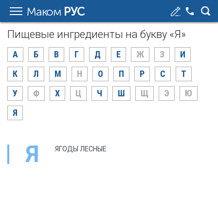
Маком
РУС
Пищевые ингредиенты на букву «Я»
А
Б
В
Г
Д
Е
Ж
З
И
К
Л
М
Н
О
П
Р
С
Т
У
Ф
Х
Ц
Ч
Ш
Щ
Э
Ю
Я
Я
ЯГОДЫ ЛЕСНЫЕ