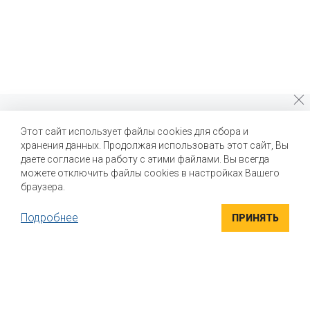
Почему стоит выбрать нас?
Этот сайт использует файлы cookies для сбора и
хранения данных. Продолжая использовать этот сайт, Вы
Мы помогаем нашим клиентам создавать новые вкусы и
улучшать выпускаемые продукты
даете согласие на работу с этими файлами. Вы всегда
можете отключить файлы cookies в настройках Вашего
браузера.
Подробнее
ПРИНЯТЬ
ВЫСОКОКАЧЕСТВЕННЫЕ ИНГРЕДИЕНТЫ
Компания "Маком РУС" поставляет высококачественные
натуральные вкусоароматические ингредиенты для пищевой
промышленности. Вся продукция сертифицирована