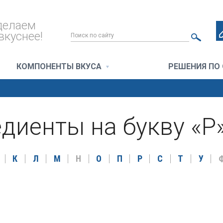
делаем
вкуснее!
КОМПОНЕНТЫ ВКУСА
РЕШЕНИЯ ПО
диенты на букву «Р
К
Л
М
Н
О
П
Р
С
Т
У