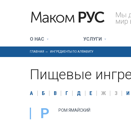
Маком
РУС
Мы 
мир 
О НАС
УСЛУГИ
ГЛАВНАЯ
ИНГРЕДИЕНТЫ ПО АЛФАВИТУ
Пищевые ингре
А
Б
В
Г
Д
Е
Ж
З
И
Р
РОМ ЯМАЙСКИЙ