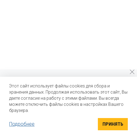
Почему стоит выбрать нас?
Этот сайт использует файлы cookies для сбора и
хранения данных. Продолжая использовать этот сайт, Вы
Мы помогаем нашим клиентам создавать новые вкусы и
улучшать выпускаемые продукты
даете согласие на работу с этими файлами. Вы всегда
можете отключить файлы cookies в настройках Вашего
браузера.
Подробнее
ПРИНЯТЬ
ВЫСОКОКАЧЕСТВЕННЫЕ ИНГРЕДИЕНТЫ