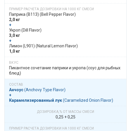
Паприка (B113)​​ (Bell Pepper Flavor)
2,0 кг
+
​​ Укроп​​ (Dill Flavor)
3,0 кг
+
​​ Лимон (L901)​​ (Natural Lemon Flavor)
1,0 кг
Пикантное сочетание паприки и укропа (соус для рыбных
блюд)
Анчоус
​​ (Anchovy Type Flavor)
+
Карамелизированный лук
​​ (Caramelized Onion Flavor)
0,25 + 0,25