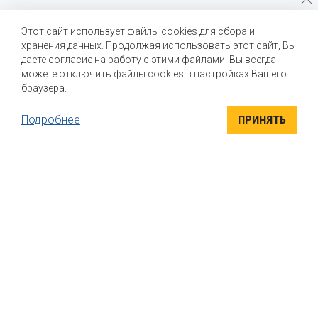
Почему стоит выбрать нас?
Этот сайт использует файлы cookies для сбора и
хранения данных. Продолжая использовать этот сайт, Вы
Мы помогаем нашим клиентам создавать новые вкусы и
улучшать выпускаемые продукты
даете согласие на работу с этими файлами. Вы всегда
можете отключить файлы cookies в настройках Вашего
браузера.
Подробнее
ПРИНЯТЬ
ВЫСОКОКАЧЕСТВЕННЫЕ ИНГРЕДИЕНТЫ
Компания "Маком РУС" поставляет высококачественные
натуральные вкусоароматические ингредиенты для пищевой
промышленности. Вся продукция сертифицирована
УНИКАЛЬНЫЕ РЕШЕНИЯ
Индивидуальный подход к каждому клиенту. Если вы ищете