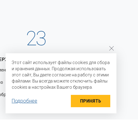
23
ЕРЖКА
ГОДА НА РЫНКЕ
Этот сайт использует файлы cookies для сбора
и хранения данных. Продолжая использовать
менению
С 2003 года мы являемся
этот сайт, Вы даете согласие на работу с этими
официальными представителями
файлами. Вы всегда можете отключить файлы
во для
производителей на территории
cookies в настройках Вашего браузера.
Российской Федерации и стран
разцы
Таможенного союза и осуществляем
Подробнее
прямые поставки ингредиентов
ПРИНЯТЬ