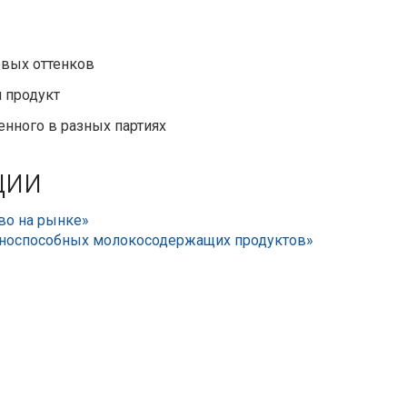
овых оттенков
 продукт
енного в разных партиях
ции
во на рынке»
тноспособных молокосодержащих продуктов»