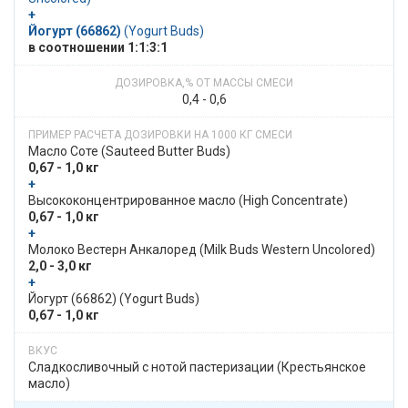
+
Йогурт (66862)
​​ (Yogurt Buds)
в​​ соотношении​​ 1:1:3:1
0,4 - 0,6
Масло Соте​​ (Sauteed Butter Buds)
0,67 - 1,0 кг
+
​​ Высоко­­концентри­рован­ное масло​​ (High Concentrate)
0,67 - 1,0 кг
+
​​ Молоко Вестерн Анкалоред​​ (Milk Buds Western Uncolored)
2,0 - 3,0 кг
+
​​ Йогурт (66862)​​ (Yogurt Buds)
0,67 - 1,0 кг
Сладкосливочный с нотой пастеризации (Крестьянское
масло)