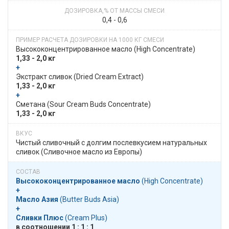
0,4 - 0,6
Высоко­­концентри­рован­ное масло​​ (High Concentrate)
1,33 - 2,0 кг
+
​​ Экстракт сливок​​ (Dried Cream Extract)
1,33 - 2,0 кг
+
​​ Сметана​​ (Sour Cream Buds Concentrate)
1,33 - 2,0 кг
Чистый сливочный с долгим послевкусием натуральных
сливок (Сливочное масло из Европы)
Высоко­­концентри­рован­ное масло
​​ (High Concentrate)
+
Масло Азия
​​ (Butter Buds Asia)
+
Сливки Плюс
​​ (Cream Plus)
в​​ соотношении​​ 1 : 1 : 1