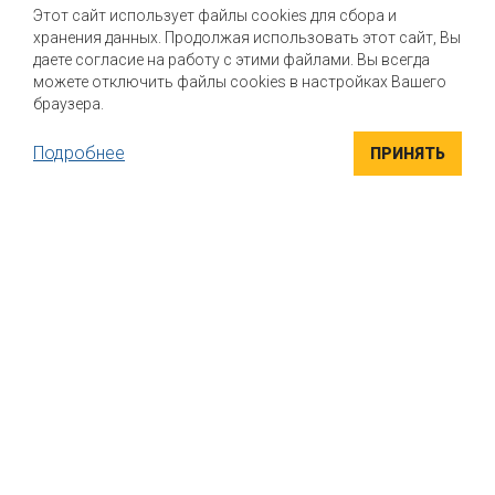
Почему стоит выбрать нас?
Этот сайт использует файлы cookies для сбора и
хранения данных. Продолжая использовать этот сайт, Вы
Мы помогаем нашим клиентам создавать новые вкусы и
улучшать выпускаемые продукты
даете согласие на работу с этими файлами. Вы всегда
можете отключить файлы cookies в настройках Вашего
браузера.
Подробнее
ПРИНЯТЬ
ВЫСОКОКАЧЕСТВЕННЫЕ ИНГРЕДИЕНТЫ
Компания "Маком РУС" поставляет высококачественные
натуральные вкусоароматические ингредиенты для пищевой
промышленности. Вся продукция сертифицирована
УНИКАЛЬНЫЕ РЕШЕНИЯ
Индивидуальный подход к каждому клиенту. Если вы ищете
варианты, как придать своему продукту безупречный вкус, мы
поможем найти решение именно для вас, подобрать