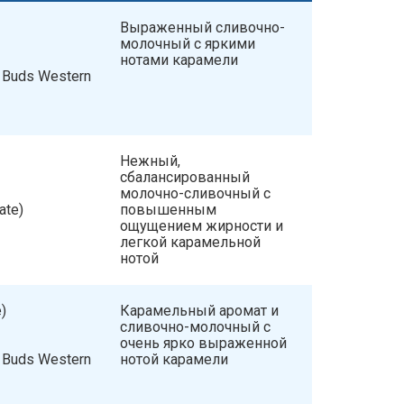
Выраженный сливочно-
молочный с яркими
нотами карамели
k Buds Western
Нежный,
сбалансированный
молочно-сливочный с
ate)
повышенным
ощущением жирности и
легкой карамельной
нотой
)
Карамельный аромат и
сливочно-молочный с
очень ярко выраженной
k Buds Western
нотой карамели