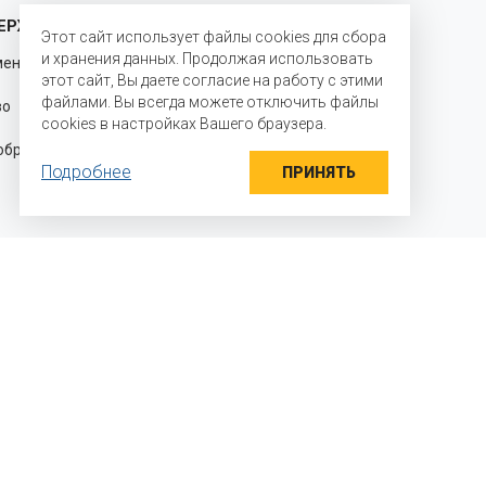
ЕРЖКА
ГОДА НА РЫНКЕ
Этот сайт использует файлы cookies для сбора
и хранения данных. Продолжая использовать
менению
С 2003 года мы являемся
этот сайт, Вы даете согласие на работу с этими
официальными представителями
файлами. Вы всегда можете отключить файлы
во для
производителей на территории
cookies в настройках Вашего браузера.
Российской Федерации и стран
разцы
Таможенного союза и осуществляем
Подробнее
прямые поставки ингредиентов
ПРИНЯТЬ
 мы работаем?
яем детали задачи
раем необходимый вкусовой профиль и