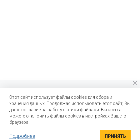
Почему стоит выбрать нас?
Этот сайт использует файлы cookies для сбора и
хранения данных. Продолжая использовать этот сайт, Вы
Мы помогаем нашим клиентам создавать новые вкусы и
улучшать выпускаемые продукты
даете согласие на работу с этими файлами. Вы всегда
можете отключить файлы cookies в настройках Вашего
браузера.
Подробнее
ПРИНЯТЬ