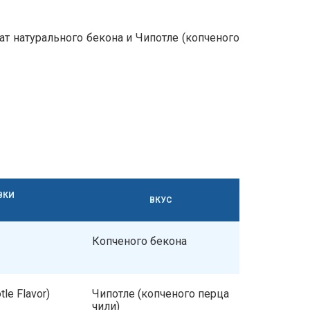
омат натурального бекона и Чипотле (копченого
ВКИ
ВКУС
Копченого бекона
le Flavor)
Чипотле (копченого перца
чили)