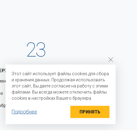
23
ЕРЖКА
ГОДА НА РЫНКЕ
Этот сайт использует файлы cookies для сбора
и хранения данных. Продолжая использовать
менению
С 2003 года мы являемся
этот сайт, Вы даете согласие на работу с этими
официальными представителями
файлами. Вы всегда можете отключить файлы
во для
производителей на территории
cookies в настройках Вашего браузера.
Российской Федерации и стран
разцы
Таможенного союза и осуществляем
Подробнее
прямые поставки ингредиентов
ПРИНЯТЬ