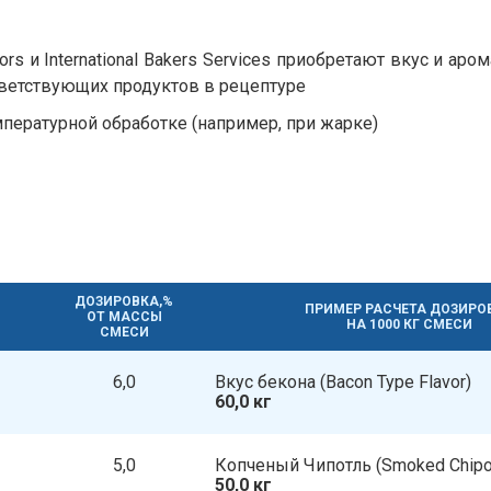
ors и International Bakers Services приобретают вкус и ар
тветствующих продуктов в рецептуре
пературной обработке (например, при жарке)
ДОЗИРОВКА,%
ПРИМЕР РАСЧЕТА ДОЗИРО
ОТ МАССЫ
НА 1000 КГ СМЕСИ
СМЕСИ
6,0
Вкус бекона​​ (Bacon Type Flavor)
60,0 кг
5,0
Копченый Чипотль​​ (Smoked Chipot
50,0 кг